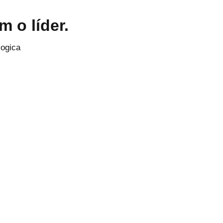
 o líder.
logica