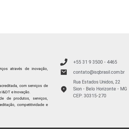
+55 31 9
3500 - 4465
ços através de inovação,
contato@isqbrasil.com.br
Rua Estados Unidos, 22
acreditada, com serviços de
Sion - Belo Horizonte - MG
e I&DT e Inovação.
CEP: 30315-270
e de produtos, serviços,
editação, competitividade e