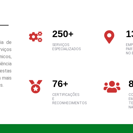
250
1
+
ia de
SERVIÇOS
EMP
viços
ESPECIALIZADOS
PAR
NO 
nicos,
iência
estas
s mais
76
+
s.
CERTIFICAÇÕES
C
E
E
RECONHECIMENTOS
TE
NA