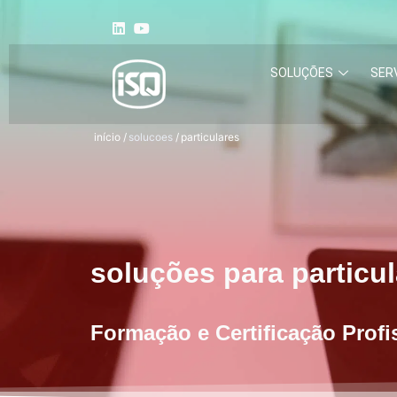
SOLUÇÕES
SER
início
/
solucoes
/
particulares
soluções para particu
Formação e Certificação Profi