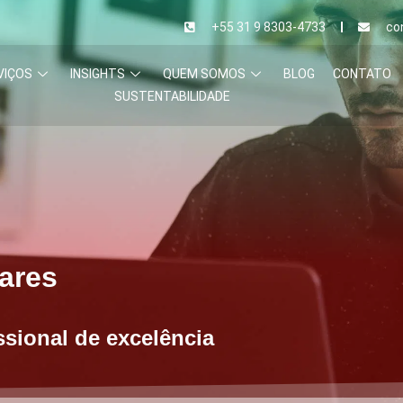
+55 31 9 8303-4733
co
VIÇOS
INSIGHTS
QUEM SOMOS
BLOG
CONTATO
SUSTENTABILIDADE
lares
ssional de excelência