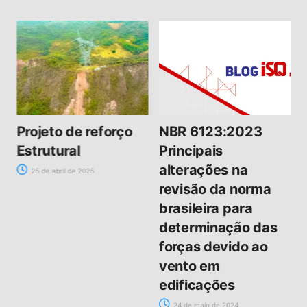
l
Projeto de reforço
NBR 6123:2023
Estrutural
Principais
alterações na
25 de abril de 2025
revisão da norma
brasileira para
determinação das
forças devido ao
vento em
edificações
24 de maio de 2024