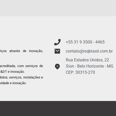
+55 31 9
3500 - 4465
contato@isqbrasil.com.br
ços através de inovação,
Rua Estados Unidos, 22
Sion - Belo Horizonte - MG
acreditada, com serviços de
 I&DT e Inovação.
CEP: 30315-270
utos, serviços, instalações e
vidade e inovação.