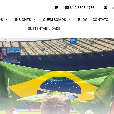
+55 31 9 8303-4733
c
OS
INSIGHTS
QUEM SOMOS
BLOG
CONTATO
SUSTENTABILIDADE