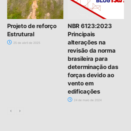
l
Projeto de reforço
NBR 6123:2023
Estrutural
Principais
alterações na
25 de abril de 2025
revisão da norma
brasileira para
determinação das
forças devido ao
vento em
edificações
24 de maio de 2024